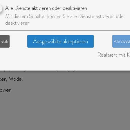
Alle Dienste aktivieren oder deaktivieren
Mit diesem Schalter können Sie alle Dienste aktivieren oder
deaktivieren.
 cm
Ausgewählte akzeptieren
hne ab
Alle akzep
Bayern)
Realisiert mit K
spsychologie und Medizinpädagogik
er, Model
lower