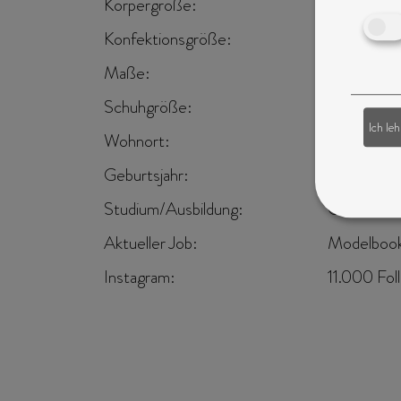
Körpergröße:
175 cm
Konfektionsgröße:
36
Maße:
83-60-91
Schuhgröße:
40
Ich le
Wohnort:
München (
Geburtsjahr:
1992
Studium/Ausbildung:
Gesundheit
Aktueller Job:
Modelbook
Instagram:
11.000 Fol