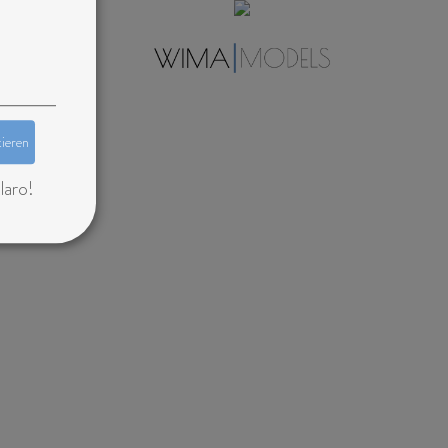
tieren
laro!