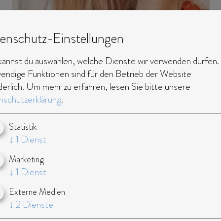
enschutz-Einstellungen
kannst du auswählen, welche Dienste wir verwenden dürfen.
ndige Funktionen sind für den Betrieb der Website
derlich.
Um mehr zu erfahren, lesen Sie bitte unsere
schutzerklärung
.
Statistik
↓
1
Dienst
Marketing
nglisch, spanisch
↓
1
Dienst
Externe Medien
↓
2
Dienste