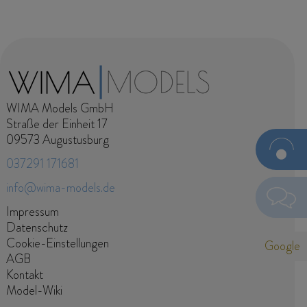
WIMA Models GmbH
Straße der Einheit 17
09573 Augustusburg
037291 171681
Jetzt
Models
info@wima-models.de
anfragen
Senden
Navigation
Impressum
überspringen
Datenschutz
Ich habe die Datenschutzerklärung zur Kenntnis
Cookie-Einstellungen
Google
genommen. Ich stimme zu, dass meine Angaben und Daten
AGB
zur Beantwortung meiner Anfrage elektronisch erhoben und
Kontakt
gespeichert werden. Hinweis: Sie können Ihre Einwilligung
Model-Wiki
jederzeit per E-Mail an info@wima-models.de widerrufen.