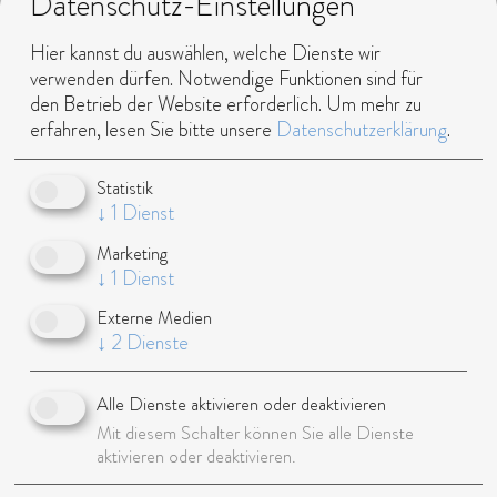
Datenschutz-Einstellungen
Studium/Ausbildung:
BWL,
Hier kannst du auswählen, welche Dienste wir
Schauspiel
verwenden dürfen. Notwendige Funktionen sind für
Aktueller Job:
Presenter,
den Betrieb der Website erforderlich.
Um mehr zu
Model
erfahren, lesen Sie bitte unsere
Datenschutzerklärung
.
Talent:
Schauspieler,
Statistik
sehr sportlich
↓
1
Dienst
Instagram:
3.000 Follower
Marketing
↓
1
Dienst
Download Sedcard
Download Polacard
Externe Medien
↓
2
Dienste
Alle Dienste aktivieren oder deaktivieren
Mit diesem Schalter können Sie alle Dienste
aktivieren oder deaktivieren.