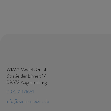
WIMA Models GmbH
Straße der Einheit 17
09573 Augustusburg
Senden
037291 171681
Ich habe die Datenschutze
info@wima-models.de
Beantwortung meiner Anfrage ele
per E-Mail an info@wima-models