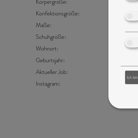
Körpergröße:
173 cm
Konfektionsgröße:
34/36
Maße:
83-62-90
Schuhgröße:
38/39
Wohnort:
Niederlan
Geburtsjahr:
1992
Aktueller Job:
Model, Hos
Ich le
Instagram:
26.500 Fo