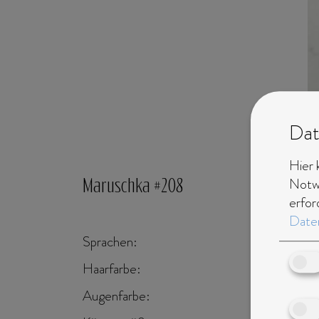
Dat
Hier 
Notwe
Maruschka #208
erfor
Daten
Sprachen:
englisch, n
Haarfarbe:
braun
Augenfarbe:
braun