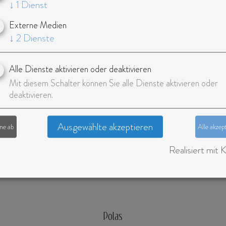
↓
1
Dienst
Externe Medien
↓
2
Dienste
 cm
Alle Dienste aktivieren oder deaktivieren
de, Amsterdam
Mit diesem Schalter können Sie alle Dienste aktivieren oder
deaktivieren.
tess, Grid Girl
Ausgewählte akzeptieren
hne ab
Alle akzep
llower
Realisiert mit K
Polas