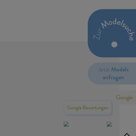
Jetzt
Models
anfragen
Google
Google Bewertungen
 Angaben und Daten zur
Navigation
nen Ihre Einwilligung jederzeit
überspringen