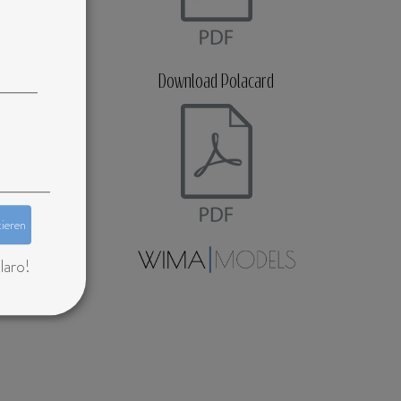
Download Polacard
tieren
laro!