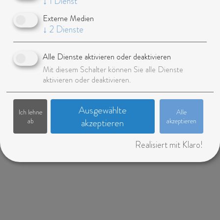
↓
1
Dienst
Studium/Ausbildung:
High School
Externe Medien
Aktueller Job:
Manager in club
↓
2
Dienste
Instagram:
7.500 Follower
Alle Dienste aktivieren oder deaktivieren
Mit diesem Schalter können Sie alle Dienste
Download Sedcard
aktivieren oder deaktivieren.
Ausgewählte
Ich lehne
Alle
ab
akzeptieren
akzeptieren
Realisiert mit Klaro!