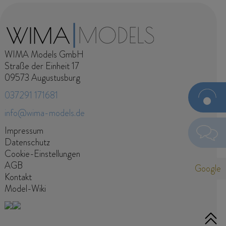
WIMA Models GmbH
Straße der Einheit 17
09573 Augustusburg
037291 171681
info@wima-models.de
Senden
Jetzt
Models
anfragen
Navigation
Impressum
überspringen
Datenschutz
Ich habe die Datenschutzerklärung zur Kenntnis
Cookie-Einstellungen
genommen. Ich stimme zu, dass meine Angaben und Daten
AGB
Google
zur Beantwortung meiner Anfrage elektronisch erhoben und
Kontakt
gespeichert werden. Hinweis: Sie können Ihre Einwilligung
Model-Wiki
jederzeit per E-Mail an info@wima-models.de widerrufen.
Navigation
Pflichtfeld
Bitte lösen Sie folgende Aufgabe
*
überspringen