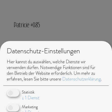
Patricie #085
Sprachen:
englisch,
Datenschutz-Einstellungen
tschechisch
Haarfarbe:
braun
Hier kannst du auswählen, welche Dienste wir
verwenden dürfen. Notwendige Funktionen sind für
Augenfarbe:
blau
den Betrieb der Website erforderlich.
Um mehr zu
Körpergröße:
171 cm
erfahren, lesen Sie bitte unsere
Datenschutzerklärung
.
Konfektionsgröße:
34
Statistik
Wohnort:
Tschechien,
↓
1
Dienst
Prag
Marketing
Geburtsjahr:
1994