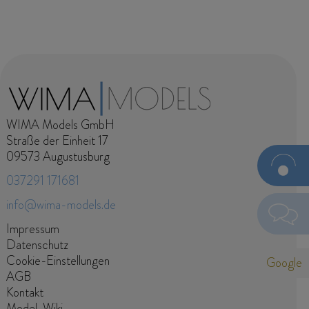
WIMA Models GmbH
Straße der Einheit 17
09573 Augustusburg
037291 171681
Jetzt
Models
info@wima-models.de
anfragen
Senden
Navigation
Impressum
überspringen
Datenschutz
Ich habe die Datenschutzerklärung zur Kenntnis
Cookie-Einstellungen
Google
genommen. Ich stimme zu, dass meine Angaben und Daten
AGB
zur Beantwortung meiner Anfrage elektronisch erhoben und
Kontakt
gespeichert werden. Hinweis: Sie können Ihre Einwilligung
Model-Wiki