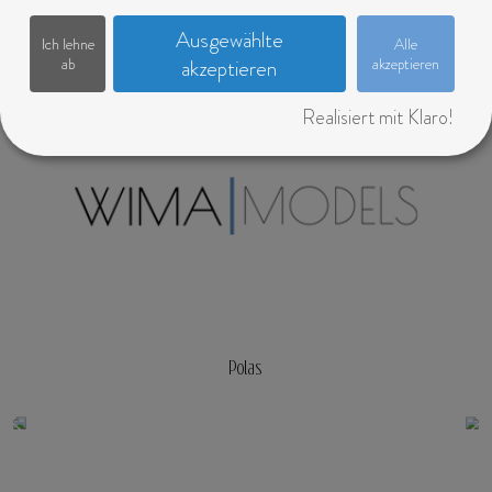
Ausgewählte
Ich lehne
Alle
Download Sedcard
Download Polacard
ab
akzeptieren
akzeptieren
Realisiert mit Klaro!
Polas