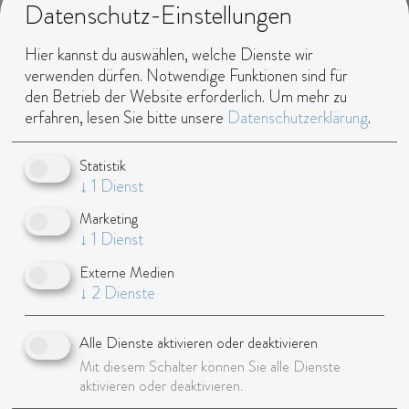
Datenschutz-Einstellungen
an der
Großglocknerstrasse
Hier kannst du auswählen, welche Dienste wir
Geburtsjahr:
1997
verwenden dürfen. Notwendige Funktionen sind für
den Betrieb der Website erforderlich.
Um mehr zu
Studium/Ausbildung:
IT-Technikerin
erfahren, lesen Sie bitte unsere
Datenschutzerklärung
.
Aktueller Job:
Selbstständig
als Model und
Statistik
Influencerin
↓
1
Dienst
Talent:
Zertifiziert im
Marketing
Gesangs,- Stimm-,
↓
1
Dienst
Sprach- und
Kommunikationsbereich
Externe Medien
↓
2
Dienste
/ Schauspiel
Infos:
trägt rote
Alle Dienste aktivieren oder deaktivieren
Haare
Mit diesem Schalter können Sie alle Dienste
Instagram:
24.200
aktivieren oder deaktivieren.
Follower