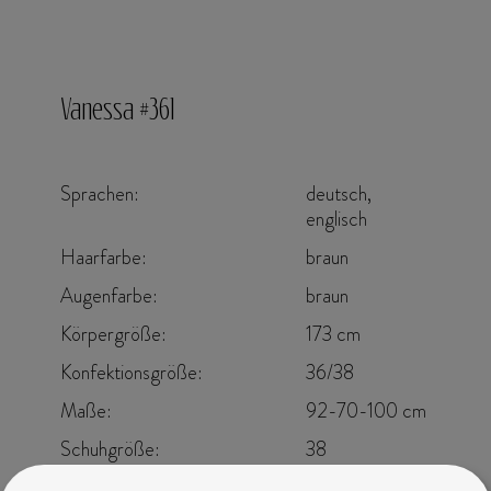
Vanessa #361
Sprachen:
deutsch,
englisch
Haarfarbe:
braun
Augenfarbe:
braun
Körpergröße:
173 cm
Konfektionsgröße:
36/38
Maße:
92-70-100 cm
Schuhgröße:
38
Wohnort:
Österreich, Bruck