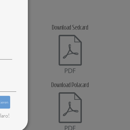
Download Sedcard
Download Polacard
tieren
laro!